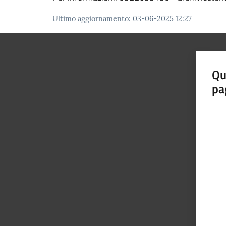
Ultimo aggiornamento
:
03-06-2025 12:27
Qu
pa
Valut