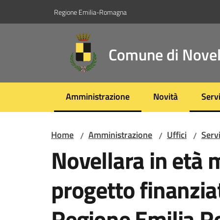
Vai al contenuto
Vai alla navigazione
Vai al footer
Regione Emilia-Romagna
Comune di Novel
Amministrazione
Novità
Servi
Menu selezionato
Menu
Home
Amministrazione
Uffici
Servi
/
/
/
Novellara in età
progetto finanzia
Regione Emilia 