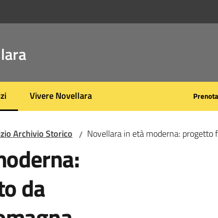
lara
zi
Vivere Novellara
Prenot
 selezionato
zio Archivio Storico
Novellara in età moderna: progetto
/
 moderna:
to da
Romagna