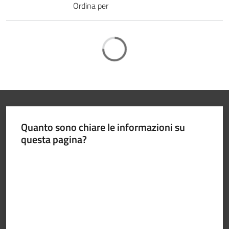
Ordina per
Caricamento
P
r
e
n
o
t
a
Quanto sono chiare le informazioni su
z
questa pagina?
i
o
Valuta da 1 a 5 stelle
n
e
A
P
P
U