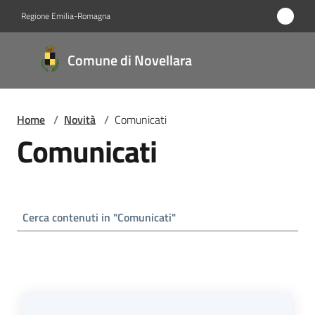
Vai al contenuto
Vai alla navigazione
Vai al footer
Regione Emilia-Romagna
Comune
Comune di Novellara
di
Novellara
Home
/
Novità
/
Comunicati
Comunicati
Amministrazione
Novità
Menu selezionato
Servizi
Vivere
Novellara