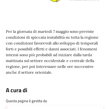
N
T
A
M
E
Contenuto
Per la giornata di martedì 7 maggio sono previste
N
condizioni di spiccata instabilità su tutta la regione
T
con condizioni favorevoli allo sviluppo di temporali
I
forti e possibili effetti e danni associati. I fenomeni
intensi sono più probabili ad iniziare dalla tarda
Tutti
mattinata sul settore occidentale e centrale della
gli
regione, per poi interessare nelle ore successive
argomenti...
anche il settore orientale.
A cura di
Seguici
su
Questa pagina è gestita da