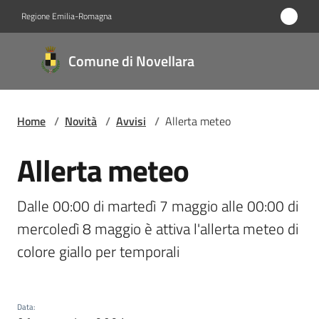
Vai al contenuto
Vai alla navigazione
Vai al footer
Regione Emilia-Romagna
Comune
Comune di Novellara
di
Novellara
Home
/
Novità
/
Avvisi
/
Allerta meteo
Amministrazione
Allerta meteo
Salta al contenuto
Novità
Dalle 00:00 di martedì 7 maggio alle 00:00 di 
Menu selezionato
mercoledì 8 maggio è attiva l'allerta meteo di 
Servizi
colore giallo per temporali
Vivere
Novellara
Data
: