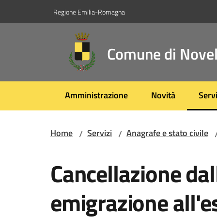
Vai al contenuto
Vai alla navigazione
Vai al footer
Regione Emilia-Romagna
Comune di Novel
Amministrazione
Novità
Servi
Menu
Home
Servizi
Anagrafe e stato civile
/
/
Salta al contenuto
Cancellazione dal
emigrazione all'es