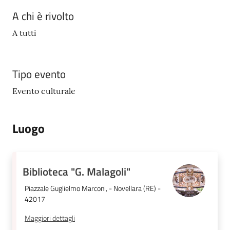
N
A chi è rivolto
T
A
A tutti
M
E
N
Tipo evento
T
Evento culturale
I
Tutti
Luogo
gli
argomenti...
Biblioteca "G. Malagoli"
Piazzale Guglielmo Marconi, - Novellara (RE) -
Seguici
42017
su
Maggiori dettagli