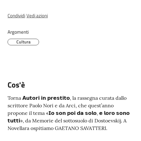
Condividi
Vedi azioni
P
Argomenti
r
e
Cultura
n
o
t
a
z
Cos'è
i
o
Torna 𝗔𝘂𝘁𝗼𝗿𝗶 𝗶𝗻 𝗽𝗿𝗲𝘀𝘁𝗶𝘁𝗼, la rassegna curata dallo
n
scrittore Paolo Nori e da Arci, che quest’anno
e
propone il tema «𝗜𝗼 𝘀𝗼𝗻 𝗽𝗼𝗶 𝗱𝗮 𝘀𝗼𝗹𝗼, 𝗲 𝗹𝗼𝗿𝗼 𝘀𝗼𝗻𝗼
A
𝘁𝘂𝘁𝘁𝗶», da Memorie del sottosuolo di Dostoevskij. A
P
Novellara ospitiamo GAETANO SAVATTERI.
P
U