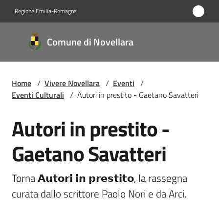
Vai al contenuto
Vai alla navigazione
Vai al footer
Regione Emilia-Romagna
Comune
Comune di Novellara
di
Novellara
Home
/
Vivere Novellara
/
Eventi
/
Eventi Culturali
/
Autori in prestito - Gaetano Savatteri
Amministrazione
Autori in prestito -
Salta al contenuto
Novità
Gaetano Savatteri
Servizi
Torna 𝗔𝘂𝘁𝗼𝗿𝗶 𝗶𝗻 𝗽𝗿𝗲𝘀𝘁𝗶𝘁𝗼, la rassegna 
Vivere
curata dallo scrittore Paolo Nori e da Arci.
Novellara
Menu selezionato