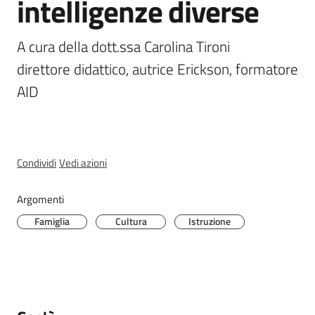
intelligenze diverse
A cura della dott.ssa Carolina Tironi

P
direttore didattico, autrice Erickson, formatore 
r
AID
e
n
o
t
a
Condividi
Vedi azioni
z
i
Argomenti
o
Famiglia
Cultura
Istruzione
n
e
A
P
P
U