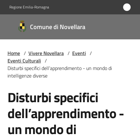
Vai al contenuto
Vai alla navigazione
Vai al footer
Regione Emilia-Romagna
Comune
Comune di Novellara
di
Novellara
Home
/
Vivere Novellara
/
Eventi
/
Eventi Culturali
/
Amministrazione
Disturbi specifici dell’apprendimento - un mondo di
intelligenze diverse
Novità
Disturbi specifici
Salta al contenuto
Servizi
dell’apprendimento -
Vivere
un mondo di
Novellara
Menu selezionato