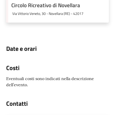
Circolo Ricreativo di Novellara
N
T
Via Vittorio Veneto, 30 - Novellara (RE) - 42017
A
M
E
N
T
Date e orari
I
Tutti
Costi
gli
argomenti...
Eventuali costi sono indicati nella descrizione
dell’evento.
Seguici
Contatti
su