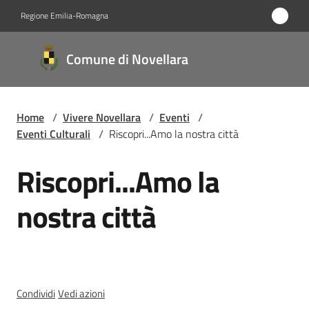
Vai al contenuto
Vai alla navigazione
Vai al footer
Regione Emilia-Romagna
Comune
Comune di Novellara
di
Novellara
Home
/
Vivere Novellara
/
Eventi
/
Eventi Culturali
/
Riscopri...Amo la nostra città
Amministrazione
Riscopri...Amo la
Salta al contenuto
Novità
nostra città
Servizi
Vivere
Novellara
Menu selezionato
Condividi
Vedi azioni