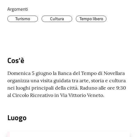
Argomenti
Turismo
Cultura
Tempo libero
P
r
e
n
o
Cos'è
t
a
Domenica 5 giugno la Banca del Tempo di Novellara
z
organizza una visita guidata tra arte, storia e cultura
i
nei luoghi principali della città. Raduno alle ore 9:30
o
al Circolo Ricreativo in Via Vittorio Veneto.
n
e
A
Luogo
P
P
U