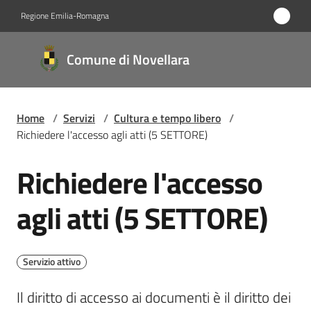
Vai al contenuto
Vai alla navigazione
Vai al footer
Regione Emilia-Romagna
Comune
Comune di Novellara
di
Novellara
Home
/
Servizi
/
Cultura e tempo libero
/
Richiedere l'accesso agli atti (5 SETTORE)
Amministrazione
Richiedere l'accesso
Salta al contenuto
Novità
agli atti (5 SETTORE)
Servizi
Menu selezionato
Vivere
Servizio attivo
Novellara
Il diritto di accesso ai documenti è il diritto dei 