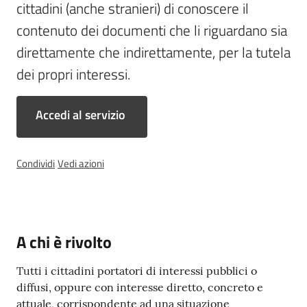
cittadini (anche stranieri) di conoscere il 
contenuto dei documenti che li riguardano sia 
direttamente che indirettamente, per la tutela 
P
dei propri interessi.
r
e
n
Accedi al servizio
o
t
a
Condividi
Vedi azioni
z
i
o
n
e
A chi è rivolto
A
P
Tutti i cittadini portatori di interessi pubblici o
P
diffusi, oppure con interesse diretto, concreto e
U
attuale, corrispondente ad una situazione