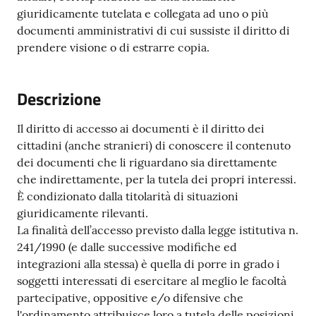
N
giuridicamente tutelata e collegata ad uno o più
T
documenti amministrativi di cui sussiste il diritto di
A
prendere visione o di estrarre copia.
M
E
Descrizione
N
T
Il diritto di accesso ai documenti è il diritto dei
I
cittadini (anche stranieri) di conoscere il contenuto
dei documenti che li riguardano sia direttamente
Tutti
che indirettamente, per la tutela dei propri interessi.
gli
È condizionato dalla titolarità di situazioni
argomenti...
giuridicamente rilevanti.
La finalità dell’accesso previsto dalla legge istitutiva n.
241/1990 (e dalle successive modifiche ed
integrazioni alla stessa) è quella di porre in grado i
Seguici
soggetti interessati di esercitare al meglio le facoltà
su
partecipative, oppositive e/o difensive che
l'ordinamento attribuisce loro a tutela delle posizioni