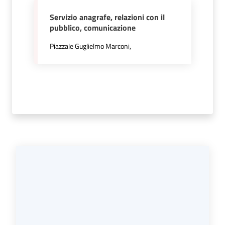
Servizio anagrafe, relazioni con il
pubblico, comunicazione
P
Piazzale Guglielmo Marconi,
r
e
n
o
t
a
z
i
o
n
e
A
P
P
U