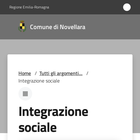
Vai al contenuto
Vai alla navigazione
Vai al footer
Regione Emilia-Romagna
Comune
Comune di Novellara
di
Novellara
Amministrazione
Home
/
Tutti gli argomenti...
/
Integrazione sociale
Novità
Servizi
Integrazione
Vivere
sociale
Novellara